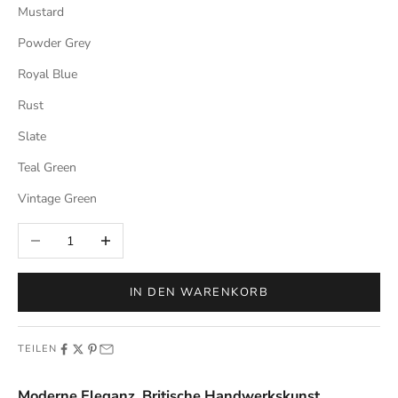
Mustard
Powder Grey
Royal Blue
Rust
Slate
Teal Green
Vintage Green
Anzahl verringern
Anzahl erhöhen
IN DEN WARENKORB
TEILEN
Moderne Eleganz. Britische Handwerkskunst.