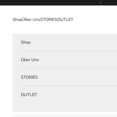
Zum Inhalt springen
Zurück
Shop
Über Uns
STORIES
OUTLET
Shop
Über Uns
STORIES
OUTLET