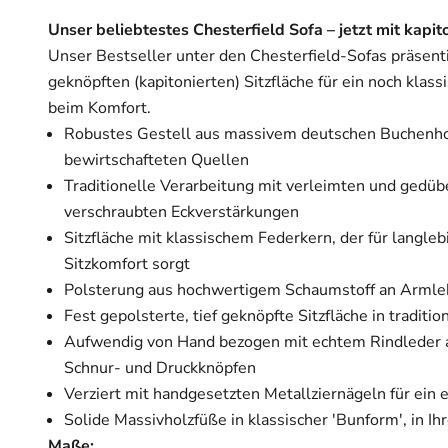
Unser beliebtestes Chesterfield Sofa – jetzt mit kapit
Unser Bestseller unter den Chesterfield-Sofas präsentie
geknöpften (kapitonierten) Sitzfläche für ein noch kla
beim Komfort.
Robustes Gestell aus massivem deutschen Buchenho
bewirtschafteten Quellen
Traditionelle Verarbeitung mit verleimten und gedüb
verschraubten Eckverstärkungen
Sitzfläche mit klassischem Federkern, der für langle
Sitzkomfort sorgt
Polsterung aus hochwertigem Schaumstoff an Armle
Fest gepolsterte, tief geknöpfte Sitzfläche in traditi
Aufwendig von Hand bezogen mit echtem Rindleder au
Schnur- und Druckknöpfen
Verziert mit handgesetzten Metallziernägeln für ein 
Solide Massivholzfüße in klassischer 'Bunform', in I
Maße: